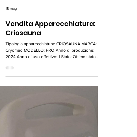
18 mag
Vendita Apparecchiatura:
Criosauna
Tipologia apparecchiatura: CRIOSAUNA MARCA:
Cryomed MODELLO: PRO Anno di produzione:
2024 Anno di uso effettivo: 1 Stato: Ottimo stato
Manutenzione ordinaria e straordinaria: SI
DESCRIZIONE ANNUNCIO: Vendesi criosauna
Cryomed Pro ad azoto in condizioni pari al nuovo,
acquistata il 06/11/2024. Il macchinario è stato
utilizzato esclusivamente per 16 trattamenti
complessivi ed è perfettamente funzionante,
completo e mantenuto con la massima cura. Ideale
per centri estetici, med