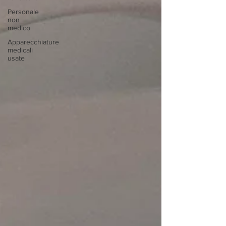
Personale
non
medico
Apparecchiature
medicali
usate