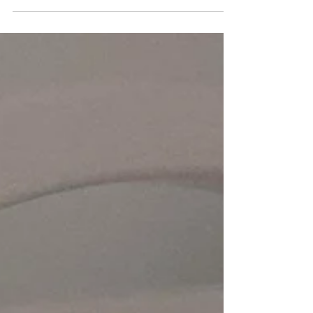
straordinaria: NO DESCRIZIONE ANNUNCIO:
VENDO APPARECCHIATURA FLE IN OTTIME
CONDIZIONI, INDICATO PER IL TRATTAMENTO
DELL'ACNE, DELLA ROSACEA E
RINGIOVANIMENTO DELLA PELLE. COSTO: 10.000
€ CONTATTA IL VENDITORE
DELL'APPARECCHIATURA VISUALIZZA I DATI DI
CONTATTO Veronica Manzoni Email:
segreteriastudio