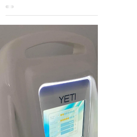
Tipologia apparecchiatura: LASER DIODO
MEDICALE MARCA: ELYSION MODELLO: ELYSION
PRO Stato: Nuovo Manutenzione ordinaria e
straordinaria: SI DESCRIZIONE ANNUNCIO:
Macchinario nuovo, mai usato, ancora in garanzia
COSTO: 38.000 € CONTATTA IL VENDITORE
DELL'APPARECCHIATURA VISUALIZZA I DATI DI
CONTATTO Mauro Scagliotti Email:
mauro.scagliotti@yahoo.it Telefono: +39
335.6537010 Città: Milano