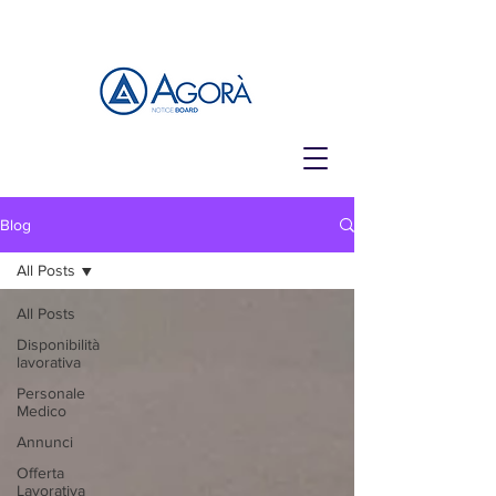
Blog
All Posts
All Posts
Disponibilità
lavorativa
Personale
Medico
Annunci
Offerta
Lavorativa