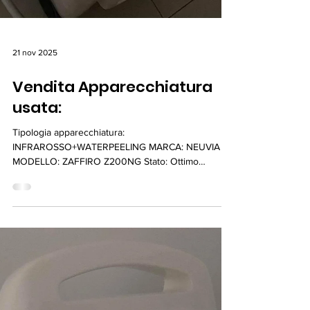
21 nov 2025
Vendita Apparecchiatura
usata:
Tipologia apparecchiatura:
INFRAROSSO+WATERPEELING MARCA: NEUVIA
MODELLO: ZAFFIRO Z200NG Stato: Ottimo
Manutenzione ordinaria e straordinaria: NO Anni di
uso effettivo: 4 DESCRIZIONE ANNUNCIO:
VENDESI MACCHINARIO ZAFFIRO IN BUONE
CONDIZIONI, PRONTO ALL'USO. COSTO:
5.000,00 € CONTATTA IL VENDITORE