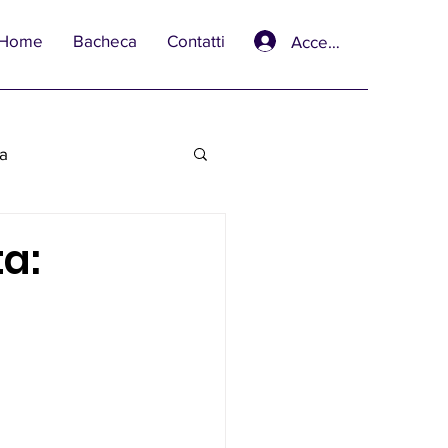
Home
Bacheca
Contatti
Accedi
va
a: