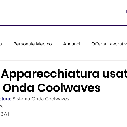
a
Personale Medico
Annunci
Offerta Lavorati
parecchiature medicali usate
 Apparecchiatura usat
 Onda Coolwaves
tura:
Sistema Onda Coolwaves
.A
16A1