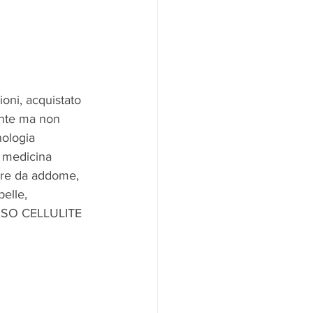
oni, acquistato 
nte ma non 
nologia 
 medicina 
iare da addome, 
elle, 
GRASSO CELLULITE 