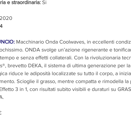
a e straordinaria:
 Si
 2020
 4
NCIO:
Macchinario Onda Coolwaves, in eccellenti condizi
chissimo. ONDA svolge un’azione rigenerante e tonifica
 tempo e senza effetti collaterali. Con la rivoluzionaria tec
, brevetto DEKA, il sistema di ultima generazione per la
ca riduce le adiposità localizzate su tutto il corpo, a iniz
omento. Scioglie il grasso, mentre compatta e rimodella la p
Effetto 3 in 1, con risultati subito visibili e duraturi su 
A.
€