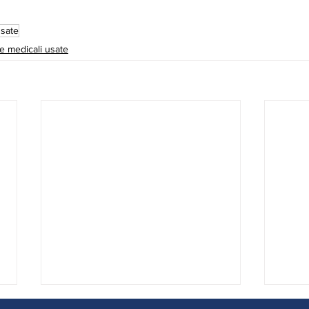
usate
e medicali usate