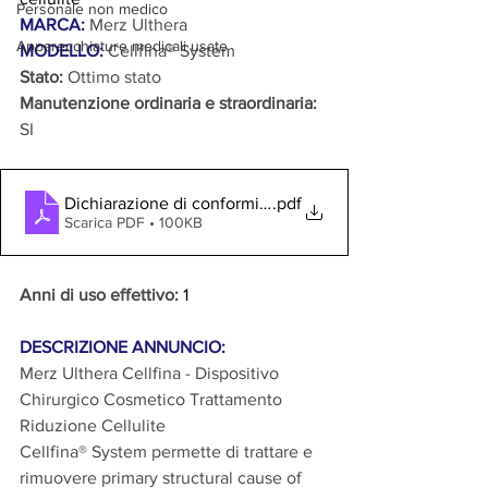
Personale non medico
MARCA:
Merz Ulthera
Apparecchiature medicali usate
MODELLO: 
Cellfina® System
Stato:
 Ottimo stato
Manutenzione ordinaria e straordinaria:
SI
Dichiarazione di conformità CellFina
.pdf
Scarica PDF • 100KB
Anni di uso effettivo:
 1
DESCRIZIONE ANNUNCIO:
Merz Ulthera Cellfina - Dispositivo 
Chirurgico Cosmetico Trattamento 
Riduzione Cellulite
Cellfina® System permette di trattare e 
rimuovere primary structural cause of 