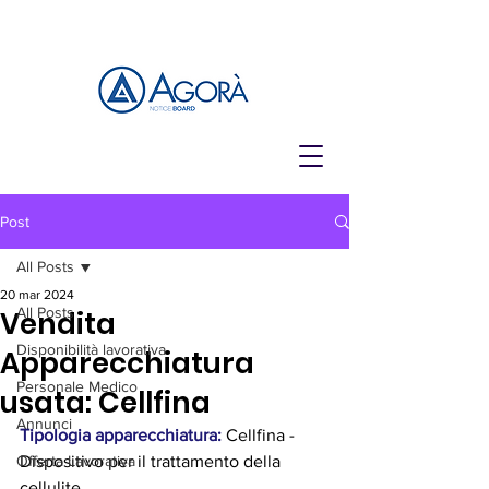
Post
All Posts
20 mar 2024
All Posts
Vendita
Disponibilità lavorativa
Apparecchiatura
Personale Medico
usata: Cellfina
Annunci
Tipologia apparecchiatura:
 Cellfina - 
Offerta Lavorativa
Dispositivo per il trattamento della 
cellulite