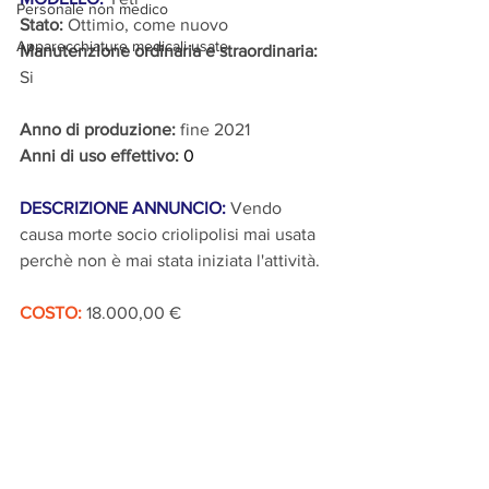
Personale non medico
Stato:
 Ottimio, come nuovo
Apparecchiature medicali usate
Manutenzione ordinaria e straordinaria:
Si
Anno di produzione:
 fine 2021
Anni di uso effettivo:
 0
DESCRIZIONE ANNUNCIO:
Vendo 
causa morte socio criolipolisi mai usata 
perchè non è mai stata iniziata l'attività.
COSTO: 
18.000,00 €