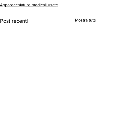
Apparecchiature medicali usate
Mostra tutti
Post recenti
©2023 Agorà - Società Scientifica Italiana di
Medicina Estetica - Provider Agorà Servizi Srl -
04494220967