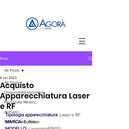
Post
All Posts
6 set 2023
All Posts
Acquisto
Disponibilità lavorativa
Apparecchiatura Laser
Personale Medico
e RF
Annunci
Tipologia apparecchiatura:
Laser e RF
Offerta Lavorativa
MARCA:
 Eufoton
MODELLO: 
LaseremaR1500