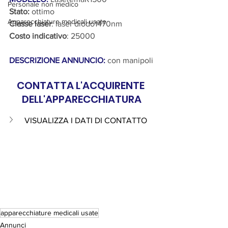
Personale non medico
Stato:
 ottimo
Apparecchiature medicali usate
Classe laser
: laser diodo1470nm
Costo indicativo
: 25000
DESCRIZIONE ANNUNCIO:
 con manipoli
CONTATTA L'ACQUIRENTE 
DELL'APPARECCHIATURA
VISUALIZZA I DATI DI CONTATTO 
apparecchiature medicali usate
Annunci