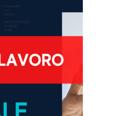
Personale
non
medico
Apparecchiature
medicali
usate