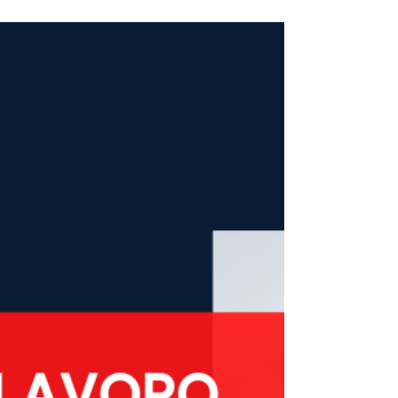
Estetica) TRATTAMENTI MEDICI RICHIESTI: Filler,
Tossina botulinica, Mesoterapia - ITD, Laser
resurfacing CO2 o Erbium, Laser Q-switch per la
rimozione di tatuaggi, Radiofrequenza, Criolipolisi
La struttura è: già operante Tipologia
collaborazione: Libero professionista Direttore
sanitario: Fernando Bertocco Legale
rappresentante: Fernando Bertocco Da