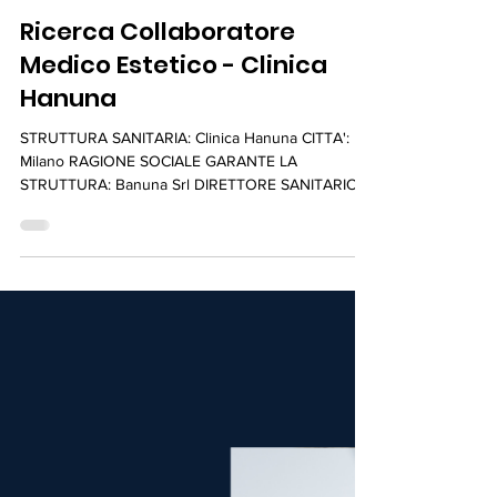
16 mar
Ricerca Collaboratore
Medico Estetico - Clinica
Hanuna
STRUTTURA SANITARIA: Clinica Hanuna CITTA':
Milano RAGIONE SOCIALE GARANTE LA
STRUTTURA: Banuna Srl DIRETTORE SANITARIO:
Hen Ifrach PROFILO RICHIESTO: Medico Estetico in
formazione ( iscritto al percorso formativo
quadriennale) TRATTAMENTI MEDICI RICHIESTI:
Peeling Rivitalizzazione cutanea Luce pulsata Laser