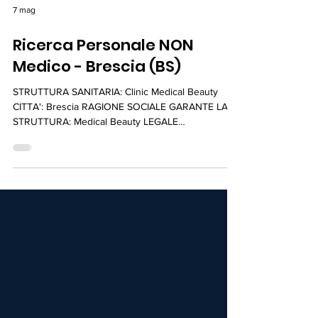
7 mag
Ricerca Personale NON
Medico - Brescia (BS)
STRUTTURA SANITARIA: Clinic Medical Beauty
CITTA': Brescia RAGIONE SOCIALE GARANTE LA
STRUTTURA: Medical Beauty LEGALE
RAPPRESENTANTE: Sara Piazzoli PRESENTAZIONE
DELLA STRUTTURA E DELLE ATTIVITA': Clinic
Medical Beauty è uno dei principali gruppi italiani di
medicina e chirurgia esteticafondato. Offre
trattamenti personalizzati e innovativi (laser, filler,
botox, chirurgia) per inestetismi viso/corpo, con un
approccio multidisciplinare. PROFILO RICHIESTO:
Estetista qualific