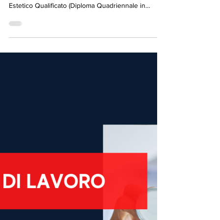
Ricerca Collaboratore
Medico Estetico -
Fisioterapia Cinecittà
STRUTTURA SANITARIA: Fisioterapia Cinecittà
CITTA': Roma PROFILO RICHIESTO: Medico
Estetico Qualificato (Diploma Quadriennale in
Medicina Estetica) TRATTAMENTI MEDICI
RICHIESTI: Filler, Tossina botulinica, Peeling,
Rivitalizzazione cutanea, Mesoterapia - ITD, Laser
resurfacing CO2 o Erbium, Laser epilazione, Laser
Q-switch per la rimozione di tatuaggi,
Radiofrequenza, Laser vascolare, Scleroterapia,
PRP La struttura è : già operante Tipologia
collaborazione: Libero professi