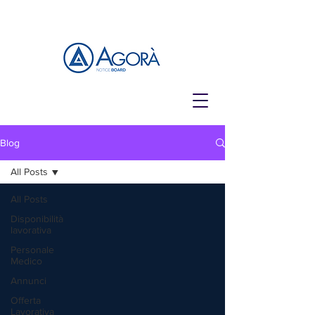
Blog
All Posts
All Posts
Disponibilità
lavorativa
Personale
Medico
Annunci
Offerta
Lavorativa