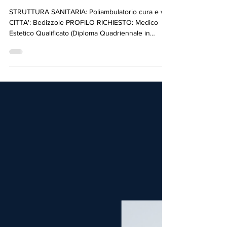
Ricerca Collaboratore
Medico Estetico -
Poliambulatorio cura e vita
STRUTTURA SANITARIA: Poliambulatorio cura e vita
CITTA': Bedizzole PROFILO RICHIESTO: Medico
Estetico Qualificato (Diploma Quadriennale in
Medicina Estetica) TRATTAMENTI MEDICI
RICHIESTI: Filler, Carbossiterapia, Laser epilazione,
Criolipolisi Altre prestazioni o specifiche richieste:
Richiesta di personale medico specialistico per
dimagrimento estetico e di bellezza - Si valuta
anche per direttore sanitario La struttura è: di
prossima costruzione Tipologia collaborazione: Li