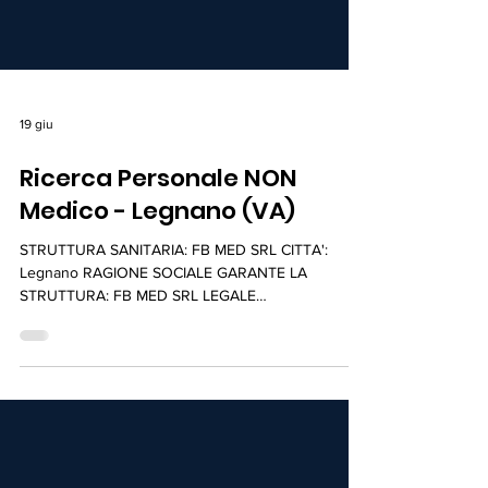
19 giu
Ricerca Personale NON
Medico - Legnano (VA)
STRUTTURA SANITARIA: FB MED SRL CITTA':
Legnano RAGIONE SOCIALE GARANTE LA
STRUTTURA: FB MED SRL LEGALE
RAPPRESENTANTE: Fernando Bertocco
DIRETTORE SANITARIO: Dott. Fernando Bertocco
PRESENTAZIONE DELLA STRUTTURA E DELLE
ATTIVITA': FB MED S.r.l. è una realtà in forte
crescita specializzata in Medicina Estetica, con
sede a Legnano (MI), in Piazza Gianfranco Ferrè 11.
Operiamo in un contesto moderno e strutturato,