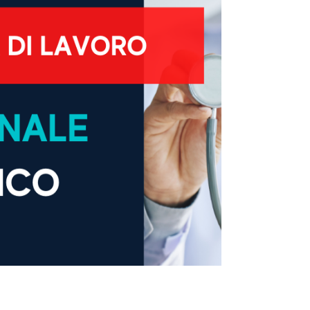
epilazione Profilo ricercato : Laurea in Medicina e
Chirurgia Interesse per medicina estetica,
rigenerativa e anti-aging Attitudine al lavoro in team
e alla crescita