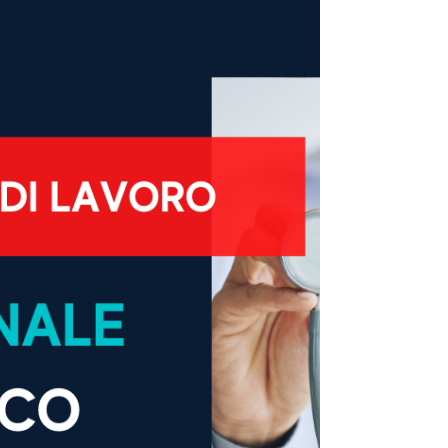
DELLA STRUTTURA E DELLE ATTIVITA': Clinic
Medical Beauty è uno dei principali gruppi italiani di
medicina e chirurgia esteticafondato. Offre
trattamenti personalizzati e innovativi (laser, filler,
botox, chirurgia) per inestetismi viso/corpo, con un
approccio multidisciplinare. PROFILO RICHIESTO:
Personale di segre