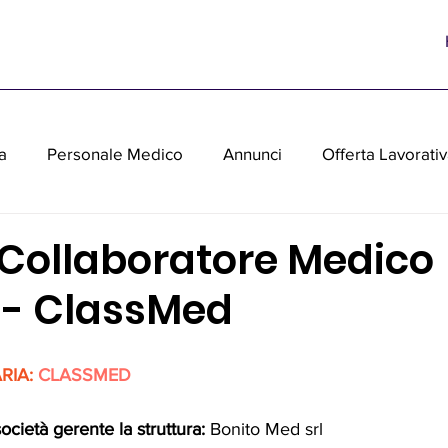
a
Personale Medico
Annunci
Offerta Lavorati
parecchiature medicali usate
 Collaboratore Medico
o - ClassMed
IA: 
CLASSMED
età gerente la struttura:
Bonito Med srl