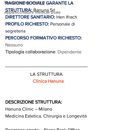
Personale non medico
RAGIONE SOCIALE GARANTE LA 
STRUTTURA:
Banuna Srl
Apparecchiature medicali usate
DIRETTORE SANITARIO:
Hen Ifrach
PROFILO RICHIESTO:
Personale di 
segreteria
PERCORSO FORMATIVO RICHIESTO:
Nessuno
Tipologia collaborazione
: Dipendente
LA STRUTTURA
Clinica Hanuna
DESCRIZIONE STRUTTURA: 
Hanuna Clinic – Milano  
Medicina Estetica, Chirurgia e Longevità
Posizione aperta – Stage Back Office 