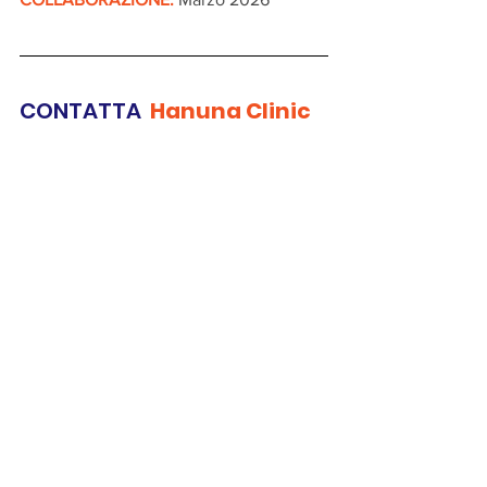
CONTATTA 
Hanuna Clinic
VISUALIZZA I DATI DI CONTATTO
Sito web: 
https://hanuna.it/?
gad_source=1&gad_campaignid=2232
8843030&gbraid=0AAAAA_CTO3rI6D
PG-
OMn_bY61zWVHaaat&gclid=EAIaIQob
ChMIh5jM4MCVkwMVU4KDBx2MUT
WIEAAYASAAEgK5D_D_BwE
Email: 
manager@hanuna.it
whoisthebestforgrace@gmail.com
Recapito telefonico: 
3515486695