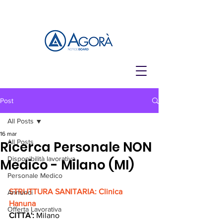
Post
All Posts
16 mar
All Posts
Ricerca Personale NON
Disponibilità lavorativa
Medico - Milano (MI)
Personale Medico
STRUTTURA SANITARIA: 
Clinica 
Annunci
Hanuna
Offerta Lavorativa
CITTA':
 Milano