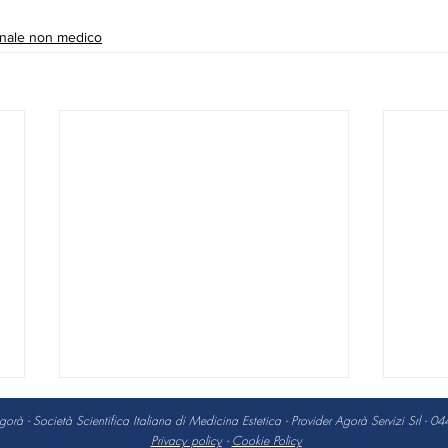
nale non medico
à - Società Scientifica Italiana di Medicina Estetica - Provider Agorà Servizi Srl -
Privacy policy
-
Cookie Policy