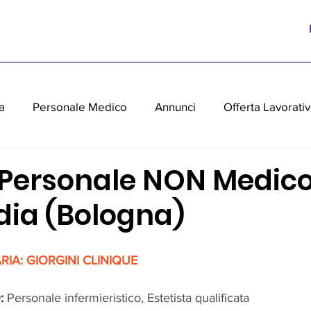
a
Personale Medico
Annunci
Offerta Lavorati
parecchiature medicali usate
 Personale NON Medico
ia (Bologna)
IA: GIORGINI CLINIQUE
: 
Personale infermieristico, Estetista qualificata