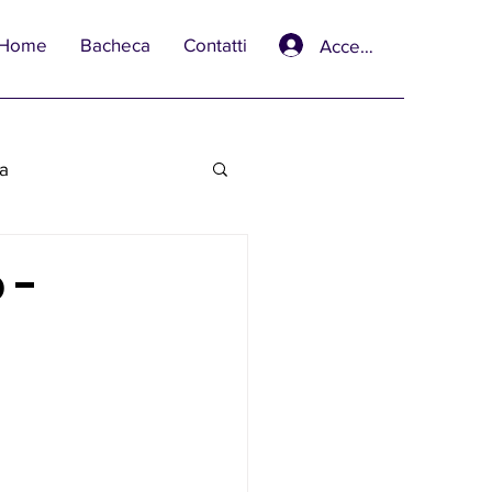
Home
Bacheca
Contatti
Accedi
va
 -