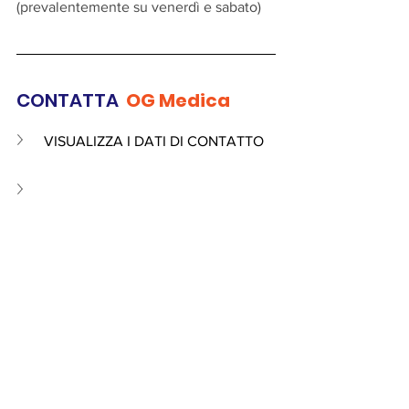
(prevalentemente su venerdì e sabato)
CONTATTA 
OG Medica
VISUALIZZA I DATI DI CONTATTO 
offerta di lavoro
Offerta Lavorativa
Personale non medico