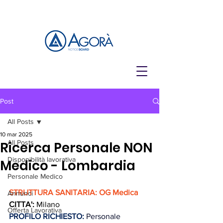
Post
All Posts
10 mar 2025
All Posts
Ricerca Personale NON
Disponibilità lavorativa
Medico - Lombardia
Personale Medico
STRUTTURA SANITARIA: 
OG Medica
Annunci
CITTA':
 Milano
Offerta Lavorativa
PROFILO RICHIESTO:
Personale 