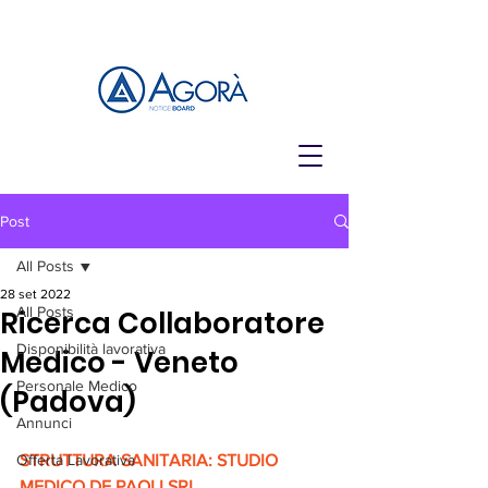
Post
All Posts
28 set 2022
All Posts
Ricerca Collaboratore
Disponibilità lavorativa
Medico - Veneto
Personale Medico
(Padova)
Annunci
Offerta Lavorativa
STRUTTURA SANITARIA: STUDIO 
MEDICO DE PAOLI SRL