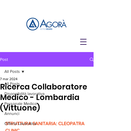
Post
All Posts
7 mar 2024
All Posts
Ricerca Collaboratore
Disponibilità lavorativa
Medico - Lombardia
Personale Medico
(Vittuone)
Annunci
Offerta Lavorativa
STRUTTURA SANITARIA: CLEOPATRA 
CLINIC