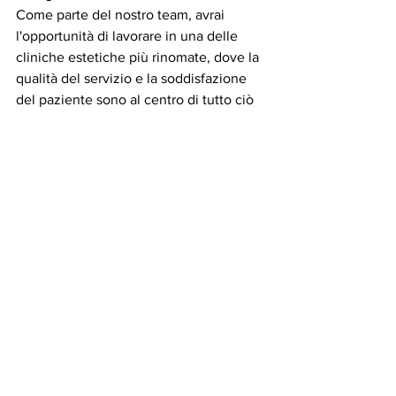
Come parte del nostro team, avrai 
l'opportunità di lavorare in una delle 
cliniche estetiche più rinomate, dove la 
qualità del servizio e la soddisfazione 
del paziente sono al centro di tutto ciò 
che facciamo.
DATA/PERIODO INIZIO 
COLLABORAZIONE:
 subito
CONTATTA 
 Cleopatra 
Clinic
VISUALIZZA I DATI DI CONTATTO 