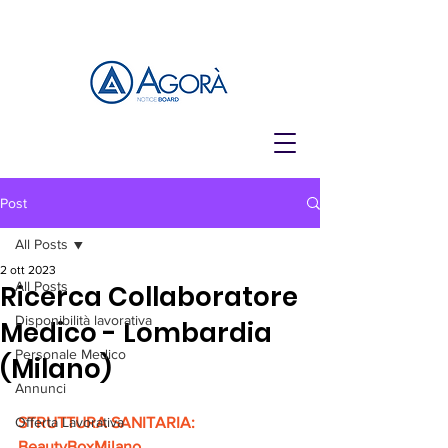
Post
All Posts
2 ott 2023
All Posts
Ricerca Collaboratore
Disponibilità lavorativa
Medico - Lombardia
Personale Medico
(Milano)
Annunci
Offerta Lavorativa
STRUTTURA SANITARIA: 
BeautyBoxMilano