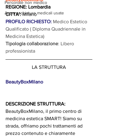
Personale non medico
REGIONE: Lombardia
Apparecchiature medicali usate
CITTA':
 Milano
PROFILO RICHIESTO: 
Medico Estetico 
Qualificato ( Diploma Quadriennale in 
Medicina Estetica)
Tipologia collaborazione
: Libero 
professionista
LA STRUTTURA
BeautyBoxMilano
DESCRIZIONE STRUTTURA: 
BeautyBoxMilano, il primo centro di 
medicina estetica SMART! Siamo su 
strada, offriamo pochi trattamenti ad 
prezzo contenuto e chiaramente 