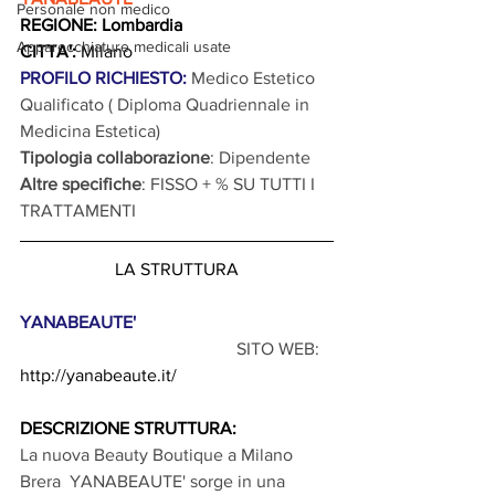
Personale non medico
REGIONE: Lombardia
Apparecchiature medicali usate
CITTA':
 Milano
PROFILO RICHIESTO: 
Medico Estetico 
Qualificato ( Diploma Quadriennale in 
Medicina Estetica)
Tipologia collaborazione
: Dipendente
Altre specifiche
: FISSO + % SU TUTTI I 
TRATTAMENTI
LA STRUTTURA
YANABEAUTE'
                                                 SITO WEB: 
http://yanabeaute.it/
DESCRIZIONE STRUTTURA: 
La nuova Beauty Boutique a Milano 
Brera  YANABEAUTE' sorge in una 