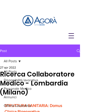
Post
All Posts
27 apr 2022
All Posts
Ricerca Collaboratore
Disponibilità lavorativa
Medico - Lombardia
Personale Medico
(Milano)
Annunci
Offerta Lavorativa
STRUTTURA SANITARIA: Domus 
Clinica Rigenerativa