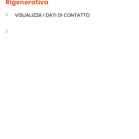
Rigenerativa
VISUALIZZA I DATI DI CONTATTO 
offerta di lavoro
Personale Medico
Offerta Lavorativa
Mostra tutti
Post recenti