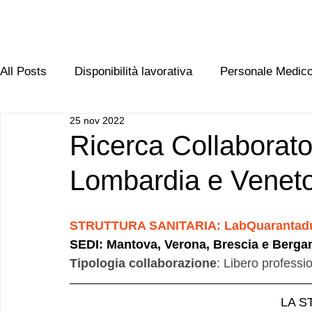
All Posts
Disponibilità lavorativa
Personale Medic
25 nov 2022
Personale non medico
Apparecchiature medicali 
Ricerca Collaborato
Lombardia e Venet
STRUTTURA SANITARIA: LabQuarantad
SEDI: Mantova, Verona, Brescia e Berg
Tipologia collaborazione
: Libero professi
LA S