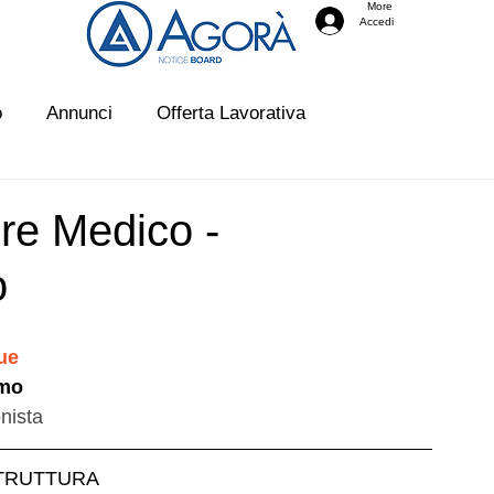
More
Accedi
o
Annunci
Offerta Lavorativa
usate
re Medico -
o
ue
amo
onista
TRUTTURA