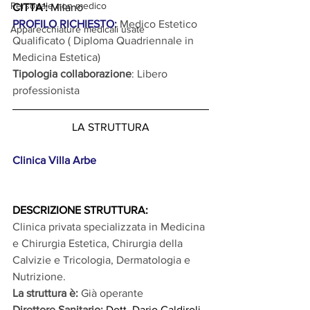
Personale non medico
CITTA':
 Milano
PROFILO RICHIESTO: 
Medico Estetico 
Apparecchiature medicali usate
Qualificato ( Diploma Quadriennale in 
Medicina Estetica)
Tipologia collaborazione
: Libero 
professionista
LA STRUTTURA
Clinica Villa Arbe
DESCRIZIONE STRUTTURA: 
Clinica privata specializzata in Medicina 
e Chirurgia Estetica, Chirurgia della 
Calvizie e Tricologia, Dermatologia e 
Nutrizione.
La struttura è: 
Già operante
Direttore Sanitario:
 Dott. Dario Caldiroli