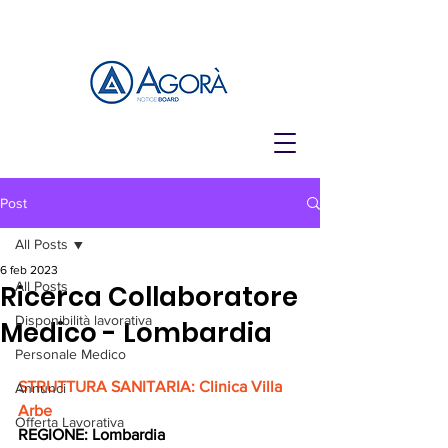
Post
All Posts
6 feb 2023
All Posts
Ricerca Collaboratore
Disponibilità lavorativa
Medico - Lombardia
Personale Medico
STRUTTURA SANITARIA: Clinica Villa 
Annunci
Arbe
Offerta Lavorativa
REGIONE: Lombardia