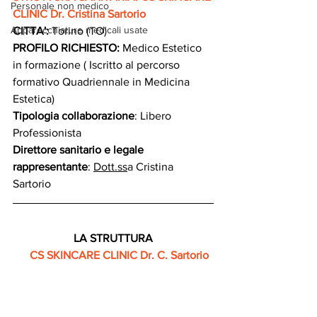
Personale non medico
CLINIC Dr. Cristina Sartorio
Apparecchiature medicali usate
CITTA':
 Torino (TO)
PROFILO RICHIESTO: 
Medico Estetico 
in formazione ( Iscritto al percorso 
formativo Quadriennale in Medicina 
Estetica)
Tipologia collaborazione
: 
Libero 
Professionista
Direttore sanitario e legale 
rappresentante
: 
Dott.ss
a
 Cristina 
Sartorio
LA STRUTTURA
CS SKINCARE CLINIC Dr. C. Sartorio