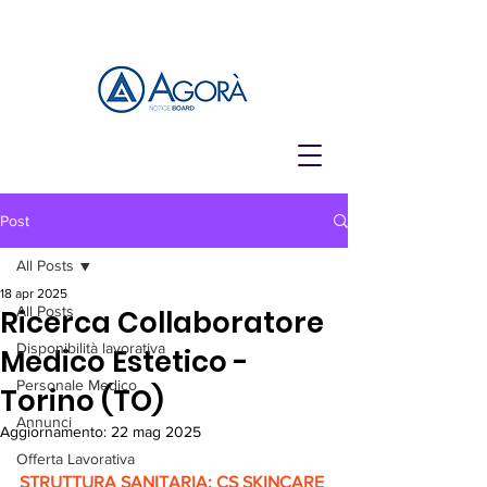
Post
All Posts
18 apr 2025
All Posts
Ricerca Collaboratore
Disponibilità lavorativa
Medico Estetico -
Personale Medico
Torino (TO)
Annunci
Aggiornamento:
22 mag 2025
Offerta Lavorativa
STRUTTURA SANITARIA: CS SKINCARE 