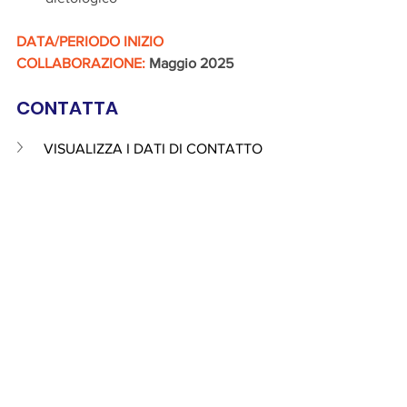
DATA/PERIODO INIZIO 
COLLABORAZIONE:
Maggio 2025
CONTATTA 
VISUALIZZA I DATI DI CONTATTO 
offerta di lavoro
Personale Medico
Offerta Lavorativa
Mostra tutti
Post recenti