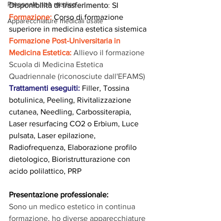
Personale non medico
Disponibilità di trasferimento
:
SI
Formazione:
 Corso di formazione 
Apparecchiature medicali usate
superiore in medicina estetica sistemica
Formazione Post-Universitaria in 
Medicina Estetica: 
Allievo il formazione 
Scuola di Medicina Estetica 
Quadriennale (riconosciute dall'EFAMS)
Trattamenti eseguiti:
 Filler, Tossina 
botulinica, Peeling, Rivitalizzazione 
cutanea, Needling, Carbossiterapia, 
Laser resurfacing CO2 o Erbium, Luce 
pulsata, Laser epilazione, 
Radiofrequenza, Elaborazione profilo 
dietologico, Bioristrutturazione con 
acido polilattico, PRP
Presentazione professionale:
Sono un medico estetico in continua 
formazione, ho diverse apparecchiature 