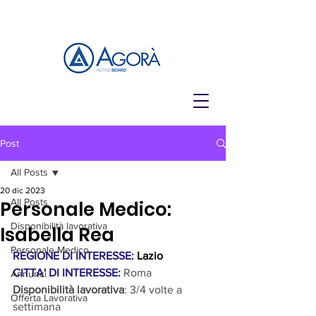
Post
All Posts
20 dic 2023
All Posts
Personale Medico:
Disponibilità lavorativa
Isabella Rea
Personale Medico
REGIONE DI INTERESSE: 
Lazio
CITTA' DI INTERESSE:
Roma
Annunci
Disponibilità lavorativa
:
3/4 volte a 
Offerta Lavorativa
settimana