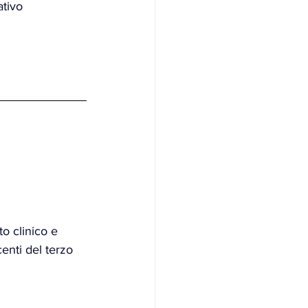
ativo 
o clinico e 
centi del terzo 