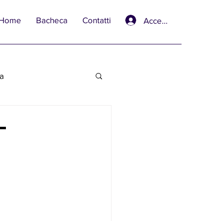
Home
Bacheca
Contatti
Accedi
va
-