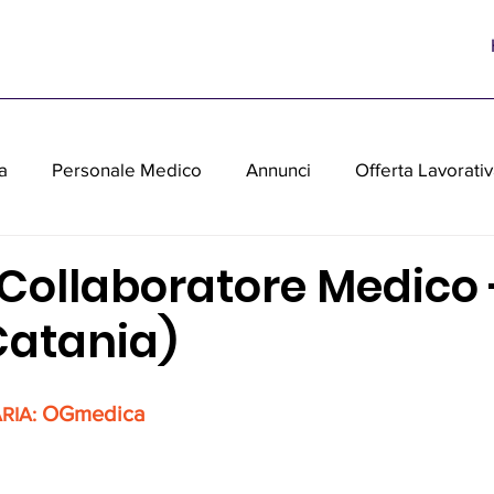
a
Personale Medico
Annunci
Offerta Lavorati
parecchiature medicali usate
 Collaboratore Medico 
(Catania)
 OGmedica
RIA: