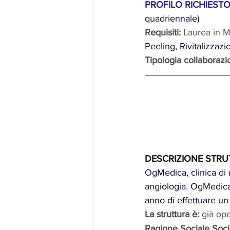
PROFILO RICHIESTO
quadriennale)
Requisiti:
Laurea in M
Peeling, Rivitalizzaz
Tipologia collaboraz
DESCRIZIONE STRU
OgMedica, clinica di 
angiologia. OgMedica n
anno di effettuare un 
La struttura è: 
già op
Ragione Sociale Socie