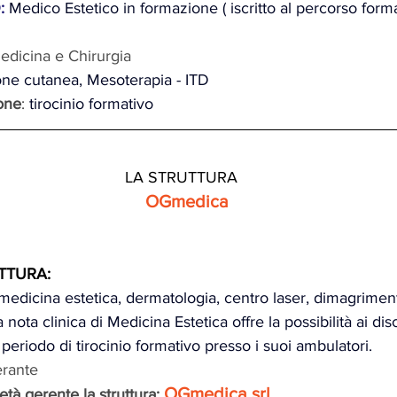
: 
Medico Estetico in formazione ( iscritto al percorso form
edicina e Chirurgia
ione cutanea, Mesoterapia - ITD
ione
: 
tirocinio formativo
LA STRUTTURA
OGmedica
TTURA: 
medicina estetica, dermatologia, centro laser, dimagriment
ota clinica di Medicina Estetica offre la possibilità ai dis
periodo di tirocinio formativo presso i suoi ambulatori. 
erante
OGmedica srl
tà gerente la struttura: 