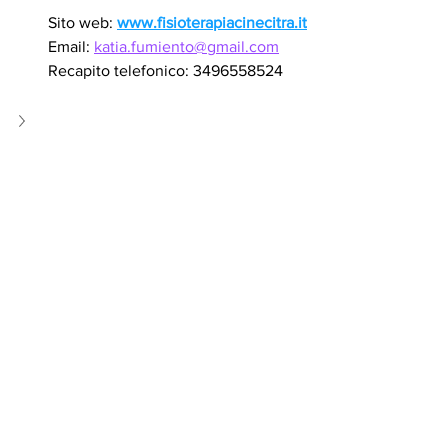
Sito web: 
www.fisioterapiacinecitra.it
Email: 
katia.fumiento@gmail.com
Recapito telefonico: 3496558524
offerta di lavoro
Offerta Lavorativa
Annunci
Personale Medico
Mostra tutti
Post recenti