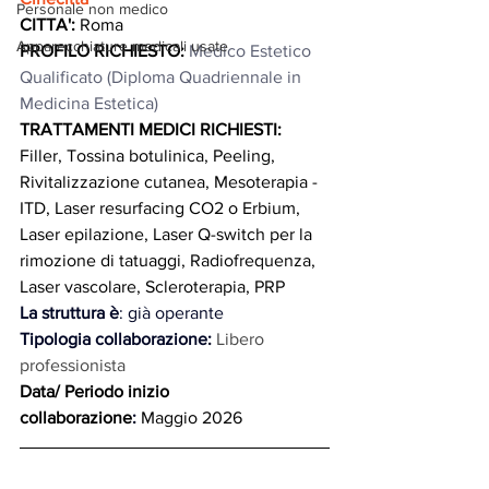
Personale non medico
CITTA':
 Roma
Apparecchiature medicali usate
PROFILO RICHIESTO: 
Medico Estetico 
Qualificato (Diploma Quadriennale in 
Medicina Estetica)
TRATTAMENTI MEDICI RICHIESTI:
Filler, Tossina botulinica, Peeling, 
Rivitalizzazione cutanea, Mesoterapia - 
ITD, Laser resurfacing CO2 o Erbium, 
Laser epilazione, Laser Q-switch per la 
rimozione di tatuaggi, Radiofrequenza, 
Laser vascolare, Scleroterapia, PRP
La struttura è
: già operante
Tipologia collaborazione:
Libero 
professionista
Data/ Periodo inizio 
collaborazione
:
Maggio 2026