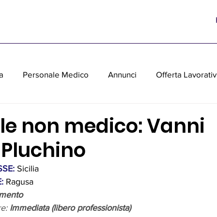
a
Personale Medico
Annunci
Offerta Lavorati
parecchiature medicali usate
le non medico: Vanni
 Pluchino
SE: 
Sicilia
:
 Ragusa
imento
e: 
Immediata (libero professionista)