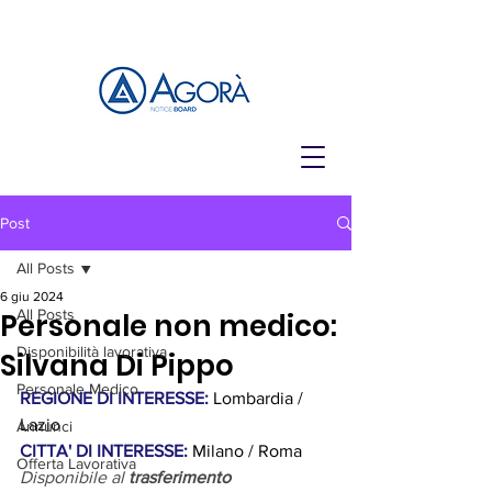
Post
All Posts
6 giu 2024
All Posts
Personale non medico:
Disponibilità lavorativa
Silvana Di Pippo
Personale Medico
REGIONE DI INTERESSE: 
Lombardia / 
Lazio
Annunci
CITTA' DI INTERESSE:
 Milano / Roma
Offerta Lavorativa
Disponibile al 
trasferimento