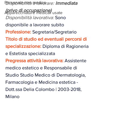
Personale non medico
Disponibilità a lavorare: 
Immediata 
(privo di occupazione) 
Apparecchiature medicali usate
Disponibilità lavorativa:
Sono 
disponibile a lavorare subito
Professione:
Segretaria/Segretario
Titolo di studio ed eventuali percorsi di 
specializzazione:
Diploma di Ragioneria 
e Estetista specializzata
Pregressa attività lavorativa: 
Assistente 
medico estetico e Responsabile di 
Studio Studio Medico di Dermatologia, 
Farmacologia e Medicina estetica - 
Dott.ssa Delia Colombo | 2003-2018, 
Milano