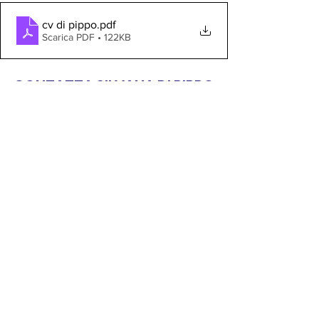
cv di pippo
.pdf
Scarica PDF • 122KB
CONTATTA SILVANA DI PIPPO
PER UN'OFFERTA 
LAVORATIVA
VISUALIZZA I DATI DI CONTATTO 
Mostra tutti
Post recenti