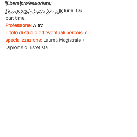
Personale non medico
(libero professionista)
Disponibilità lavorativa: 
Ok turni. Ok 
Apparecchiature medicali usate
part time.
Professione:
 Altro
Titolo di studio ed eventuali percorsi di 
specializzazione: 
Laurea Magistrale + 
Diploma di Estetista