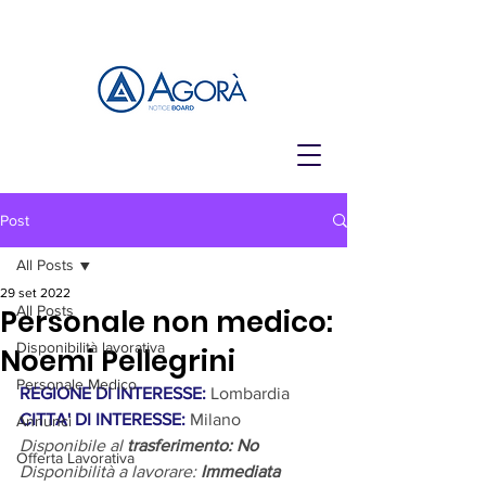
Post
All Posts
29 set 2022
All Posts
Personale non medico:
Disponibilità lavorativa
Noemi Pellegrini
Personale Medico
REGIONE DI INTERESSE: 
Lombardia
CITTA' DI INTERESSE:
Milano
Annunci
Disponibile al 
trasferimento: No
Offerta Lavorativa
Disponibilità a lavorare: 
Immediata 