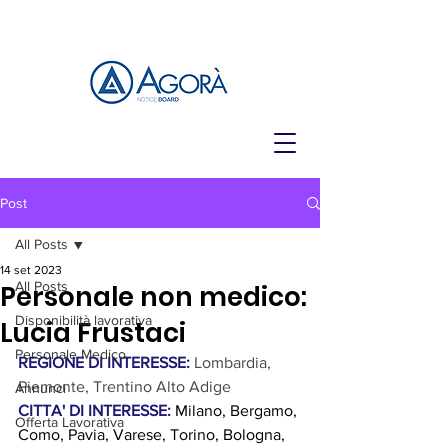
Post
All Posts
14 set 2023
All Posts
Personale non medico:
Disponibilità lavorativa
Lucia Frustaci
Personale Medico
REGIONE DI INTERESSE: 
Lombardia, 
Piemonte, Trentino Alto Adige
Annunci
CITTA' DI INTERESSE:
 Milano, Bergamo, 
Offerta Lavorativa
Como, Pavia, Varese, Torino, Bologna, 