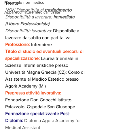
Personale non medico
Trento
NON Disponibile al 
trasferimento
Apparecchiature medicali usate
Disponibilità a lavorare: 
Immediata 
(Libero Professionista)
Disponibilità lavorativa:
Disponibile a 
lavorare da subito con partita iva
Professione:
 Infermiere
Titolo di studio ed eventuali percorsi di 
specializzazione: 
Laurea triennale in 
Scienze Infermieristiche presso 
Università Magna Graecia (CZ); Corso di 
Assistente al Medico Estetico presso 
Agorà Academy (MI)
Pregressa attività lavorativa: 
Fondazione Don Gnocchi Istituto 
Palazzolo; Ospedale San Giuseppe
Formazione specializzante Post-
Diploma:
Diploma Agorà Academy for 
Medical Assistant