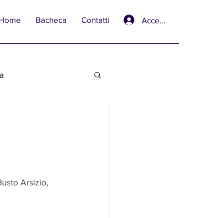
Home
Bacheca
Contatti
Accedi
va
sto Arsizio, 