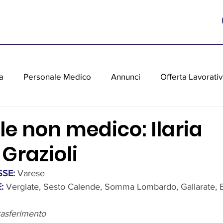
a
Personale Medico
Annunci
Offerta Lavorati
parecchiature medicali usate
e non medico: Ilaria
Grazioli
SE: 
Varese
:
Vergiate, Sesto Calende, Somma Lombardo, Gallarate, Bu
rasferimento