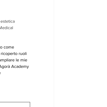
estetica
Medical 
nno come 
ricoperto ruoli 
 ampliare le mie 
o Agorà Academy 
e 