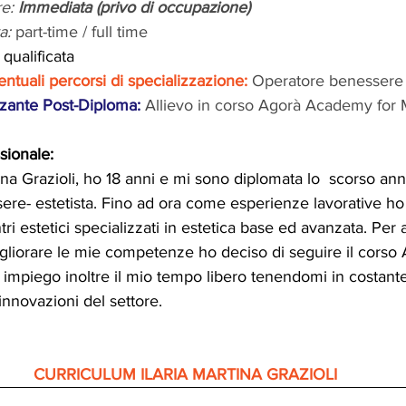
e: 
Immediata (privo di occupazione)
a:
 part-time / full time
 qualificata
entuali percorsi di specializzazione: 
Operatore benessere 
zante Post-Diploma:
Allievo in corso Agorà Academy for 
sionale:
ina Grazioli, ho 18 anni e mi sono diplomata lo  scorso a
ere- estetista. Fino ad ora come esperienze lavorative ho 
tri estetici specializzati in estetica base ed avanzata. Per
liorare le mie competenze ho deciso di seguire il cors
, impiego inoltre il mio tempo libero tenendomi in costant
nnovazioni del settore.
CURRICULUM ILARIA MARTINA GRAZIOLI