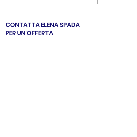
CONTATTA ELENA SPADA 
PER UN'OFFERTA 
LAVORATIVA
VISUALIZZA I DATI DI CONTATTO 
disponibilità
Personale non medico
Mostra tutti
Post recenti