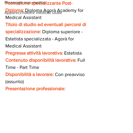
Personale non medico
Formazione specializzante Post-
Diploma: 
Diploma Agorà Academy for 
Apparecchiature medicali usate
Medical Assistant
Titolo di studio ed eventuali percorsi di 
specializzazione:
Diploma superiore - 
Estetista specializzata - Agorà for 
Medical Assistant
Pregressa attività lavorativa:
Estetista
Contenuto disponibilità lavorativa: 
Full 
Time - Part Time
Disponibilità a lavorare: 
Con preavviso 
(assunto)
Presentazione professionale: 