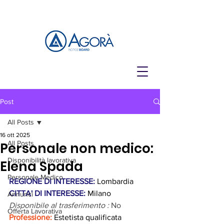
Post
All Posts
16 ott 2025
All Posts
Personale non medico:
Disponibilità lavorativa
Elena Spada
Personale Medico
REGIONE DI INTERESSE: 
Lombardia
CITTA' DI INTERESSE:
 Milano
Annunci
Disponibile al trasferimento : 
No
Offerta Lavorativa
Professione:
 Estetista qualificata