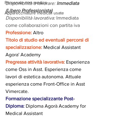
Personale non medico
Disponibilità a lavorare: 
Immediata 
(Libero Professionista)
Apparecchiature medicali usate
Disponibilità lavorativa:
 Immediata 
come collaborazioni con partita iva
Professione:
 Altro
Titolo di studio ed eventuali percorsi di 
specializzazione: 
Medical Assistant 
Agora' Academy
Pregressa attività lavorativa: 
Esperienza 
come Oss in Asst. Esperienza come 
lavori di estetica autonoma. Attuale 
esperienza come Front-Office in Asst 
Vimercate.
Formazione specializzante Post-
Diploma:
 Diploma Agorà Academy for 
Medical Assistant