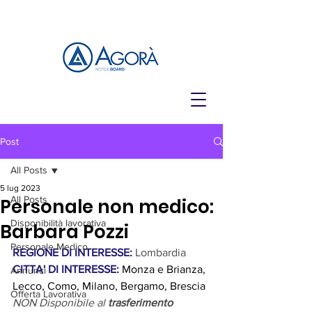
Post
All Posts
5 lug 2023
All Posts
Personale non medico:
Disponibilità lavorativa
Barbara Pozzi
Personale Medico
REGIONE DI INTERESSE: 
Lombardia
CITTA' DI INTERESSE:
 Monza e Brianza, 
Annunci
Lecco, Como, Milano, Bergamo, Brescia
Offerta Lavorativa
NON Disponibile al 
trasferimento