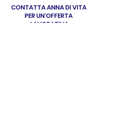
CONTATTA ANNA DI VITA 
PER UN'OFFERTA 
LAVORATIVA
VISUALIZZA I DATI DI CONTATTO 
disponibilità
Personale non medico
Mostra tutti
Post recenti