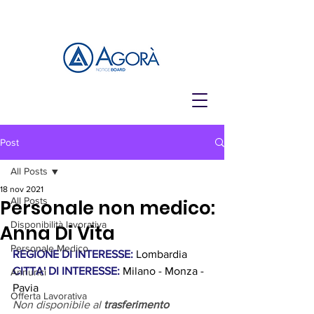
Post
All Posts
18 nov 2021
All Posts
Personale non medico:
Disponibilità lavorativa
Anna Di Vita
Personale Medico
REGIONE DI INTERESSE: 
Lombardia
CITTA' DI INTERESSE:
 Milano - Monza - 
Annunci
Pavia
Offerta Lavorativa
Non disponibile al 
trasferimento