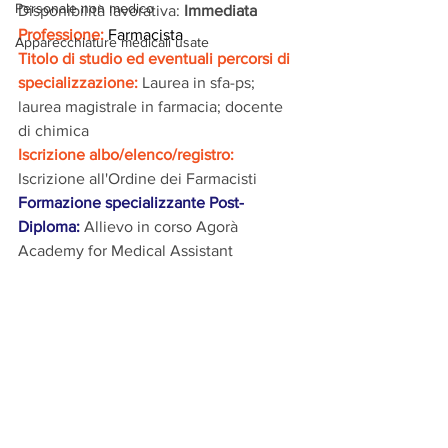
Personale non medico
Disponibilità lavorativa:
 Immediata 
Professione:
 Farmacista
Apparecchiature medicali usate
Titolo di studio ed eventuali percorsi di 
specializzazione: 
Laurea in sfa-ps; 
laurea magistrale in farmacia; docente 
di chimica
Iscrizione albo/elenco/registro: 
Iscrizione all'Ordine dei Farmacisti
Formazione specializzante Post-
Diploma:
Allievo in corso Agorà 
Academy for Medical Assistant