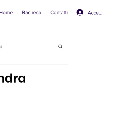
Home
Bacheca
Contatti
Accedi
va
ndra