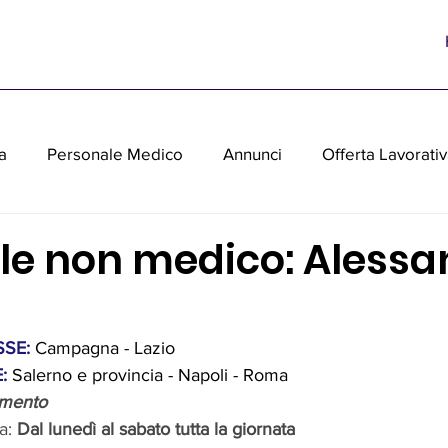
a
Personale Medico
Annunci
Offerta Lavorati
parecchiature medicali usate
le non medico: Alessa
SE: 
Campagna - Lazio
:
 Salerno e provincia - Napoli - Roma
imento
a:
 Dal lunedì al sabato tutta la giornata