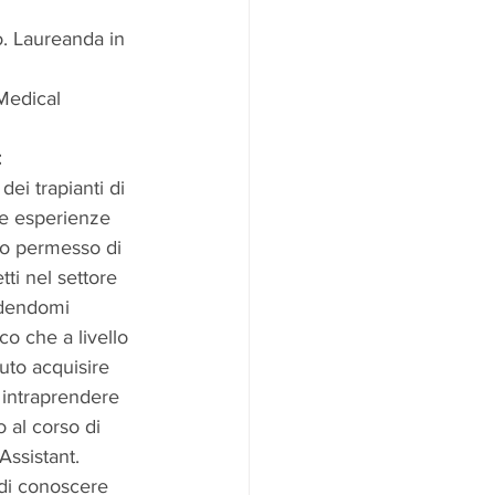
o. Laureanda in 
Medical 
:
ei trapianti di 
mie esperienze 
no permesso di 
ti nel settore 
ndendomi 
co che a livello 
uto acquisire 
intraprendere 
 al corso di 
ssistant. 
di conoscere 