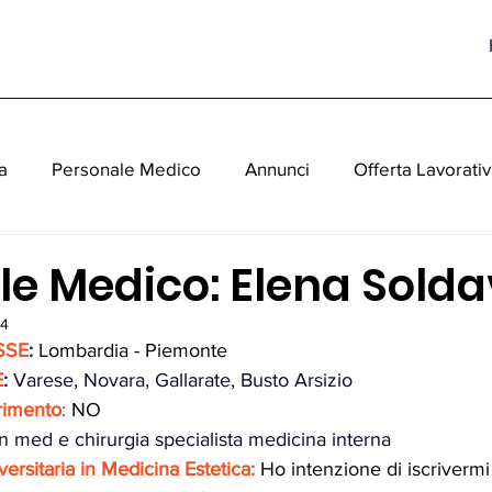
a
Personale Medico
Annunci
Offerta Lavorati
parecchiature medicali usate
e Medico: Elena Solda
24
SSE
: 
Lombardia - Piemonte
E
: 
Varese, Novara, Gallarate, Busto Arsizio
erimento
:
NO
n med e chirurgia specialista medicina interna
rsitaria in Medicina Estetica: 
Ho intenzione di iscrivermi