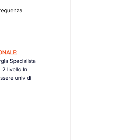
ofrequenza
ONALE:
gia Specialista 
2 livello In 
ssere univ di 