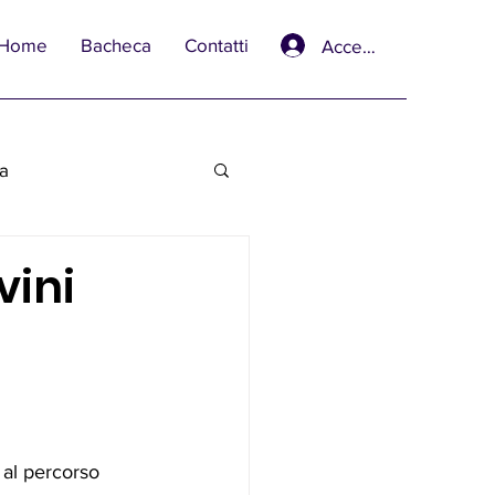
Home
Bacheca
Contatti
Accedi
va
vini
 al percorso 