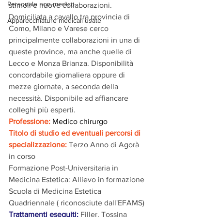
Personale non medico
stimoli e nuove collaborazioni. 
Domiciliata a cavallo tra provincia di 
Apparecchiature medicali usate
Como, Milano e Varese cerco 
principalmente collaborazioni in una di 
queste province, ma anche quelle di 
Lecco e Monza Brianza. Disponibilità 
concordabile giornaliera oppure di 
mezze giornate, a seconda della 
necessità. Disponibile ad affiancare 
colleghi più esperti.
Professione:
 Medico chirurgo
Titolo di studio ed eventuali percorsi di 
specializzazione: 
Terzo Anno di Agorà 
in corso
Formazione Post-Universitaria in 
Medicina Estetica: Allievo in formazione 
Scuola di Medicina Estetica 
Quadriennale ( riconosciute dall'EFAMS)
Trattamenti eseguiti:
Filler, Tossina 