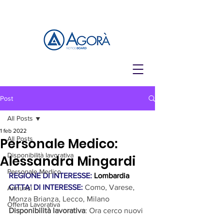
Post
All Posts
1 feb 2022
All Posts
Personale Medico:
Disponibilità lavorativa
Alessandra Mingardi
Personale Medico
REGIONE DI INTERESSE: 
Lombardia
CITTA' DI INTERESSE:
Como, Varese, 
Annunci
Monza Brianza, Lecco, Milano
Offerta Lavorativa
Disponibilità lavorativa
:
Ora cerco nuovi 